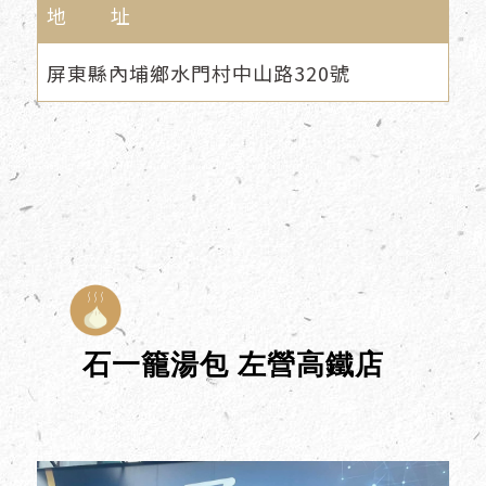
地 址
屏東縣內埔鄉水門村中山路320號
石一籠湯包 左營高鐵店