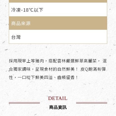
冷凍-18℃以下
商品來源
台灣
採用現宰上等豬肉，搭配雲林嚴選鮮翠高麗菜， 混
合獨家調味，呈現食材的自然鮮美！ 皮Q飽滿有彈
性，一口咬下鮮美四溢、齒頰留香！
DETAIL
商品資訊