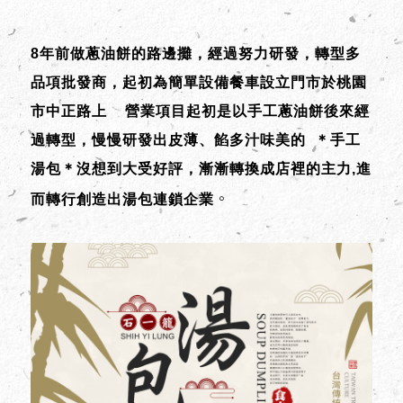
8年前做蔥油餅的路邊攤，經過努力研發，轉型多
品項批發商，起初為簡單設備餐車設立門市於桃園
市中正路上 營業項目起初是以手工蔥油餅後來經
過轉型，慢慢研發出皮薄、餡多汁味美的 ＊手工
湯包＊沒想到大受好評，漸漸轉換成店裡的主力,進
。
而轉行創造出湯包連鎖企業