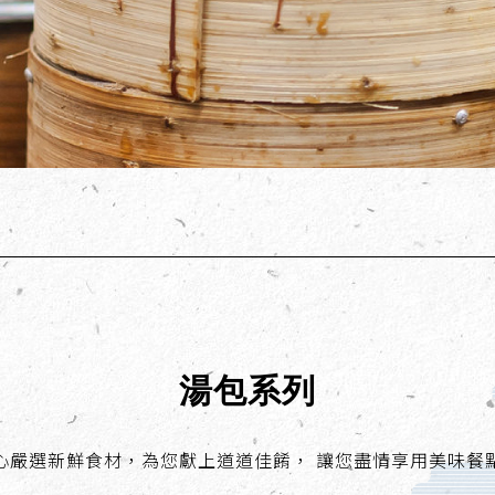
湯包系列
心嚴選新鮮食材，為您獻上道道佳餚， 讓您盡情享用美味餐