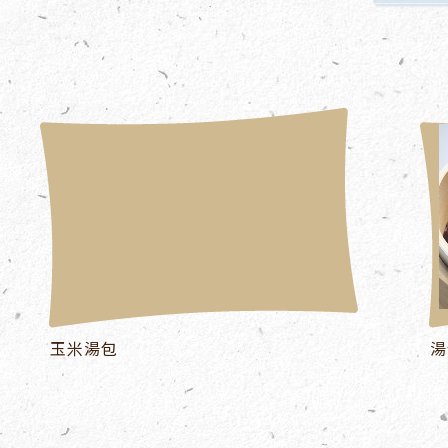
玉米湯包
湯